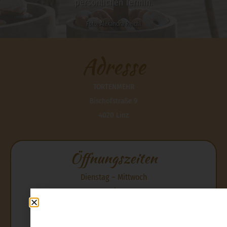
persönlichen Termin.
Foto: Alexandra Reichl
Adresse
TORTENMEHR
Bischofstraße 9
4020 Linz
Öffnungszeiten
Dienstag – Mittwoch
09:00 – 12:00 | 12:30 – 17:00
Donnerstag
09:00 – 18:00