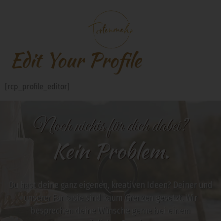
Edit Your Profile
[rcp_profile_editor]
Noch nichts für dich dabei?
Kein Problem.
Du hast deine ganz eigenen, kreativen Ideen? Deiner und
unserer Fantasie sind kaum Grenzen gesetzt. Wir
besprechen deine Wünsche gerne bei einem