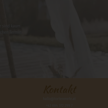
ie sind kaum
chen Termin.
Kontakt
hallo@tortenmehr.at
+43 664 372 299 7