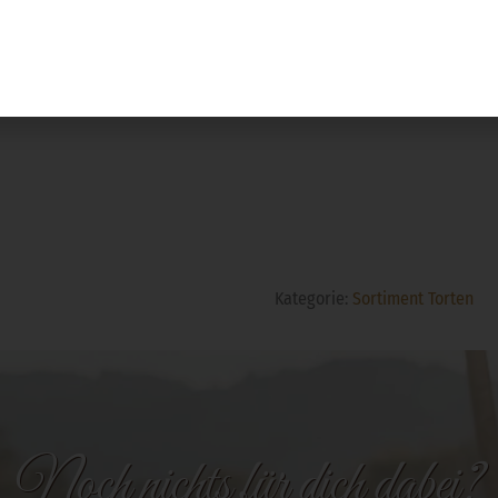
süße Wünsche für euch zu erfüllen! 🎂
Kategorie:
Sortiment Torten
Noch nichts für dich dabei?