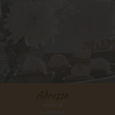
Du hast dei
Grenzen ges
Adresse
TORTENMEHR
Bischofstraße 9