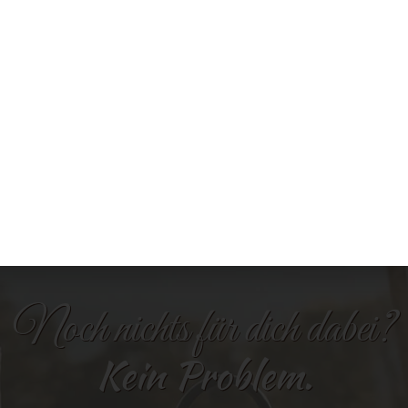
Silber
Hinweis: Dieses Bild wurde mit 
Wir machen eine kleine Sommerpause ☀️
Topper?
*
 August gönnen wir uns eine Auszeit und sind daher im Betriebsurla
nein, danke
ptember
sind wir wieder mit voller Freude für euch da und nehmen g
ja, zeig mal!
Tortenbestellungen entgegen.
n euch einen wunderschönen Sommer und freuen uns schon darauf,
Kategorie:
Sortiment Torten
süße Wünsche für euch zu erfüllen! 🎂
Noch nichts für dich dabei?
Kein Problem.