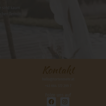
ie sind kaum
chen Termin.
Kontakt
hallo@tortenmehr.at
+43 664 372 299 7
Folge uns auf