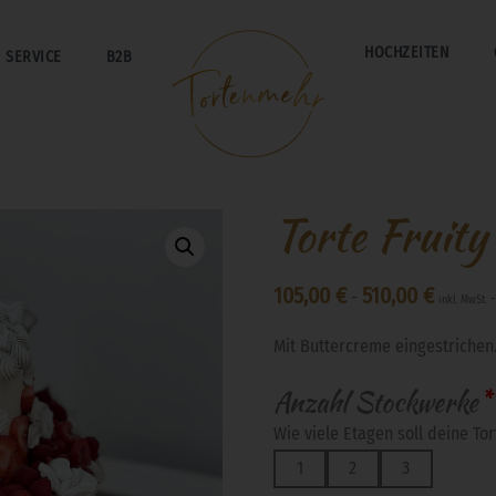
HOCHZEITEN
SERVICE
B2B
Torte Fruity
105,00
€
510,00
€
-
inkl. MwSt.
Mit Buttercreme eingestrichen
Anzahl Stockwerke
*
Wie viele Etagen soll deine To
1
2
3