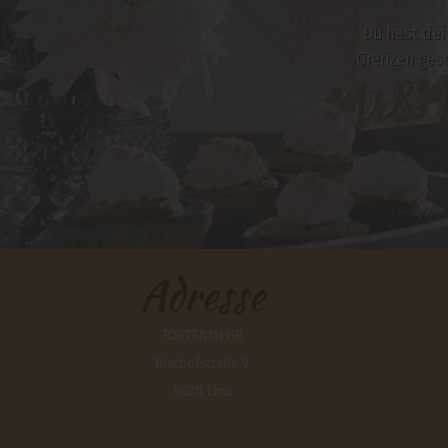
Du hast dei
Grenzen ges
Adresse
TORTENMEHR
Bischofstraße 9
4020 Linz