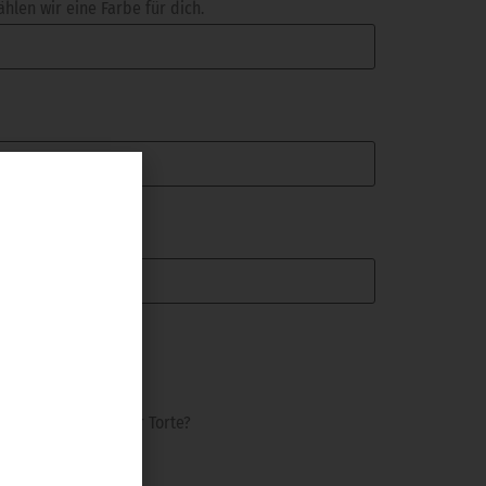
hlen wir eine Farbe für dich.
er Silber auf deiner Torte?