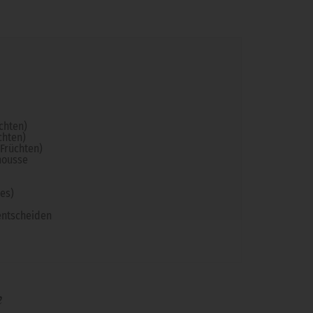
chten)
chten)
 Früchten)
mousse
es)
 entscheiden
e