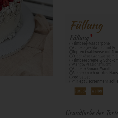
Füllung
Füllung
*
Himbeer-Mascarpone
Schoko (wahlweise mit Frü
Topfen (wahlweise mit Frü
Frischkäse (wahlweise mit
Himbeercreme & Schoko
Mango/Passionsfrucht
Schoko/Banane/Vanille
Sacher (nach Art des Haus
red velvet
mir egal, Tortenmehr soll
Zurück
Weiter
Grundfarbe der Tort