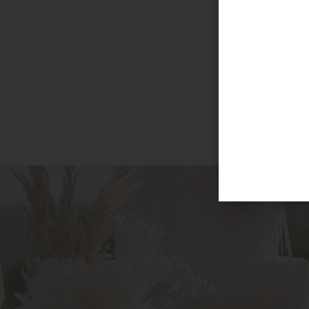
Im
Ab
1. Se
Wir wünsche