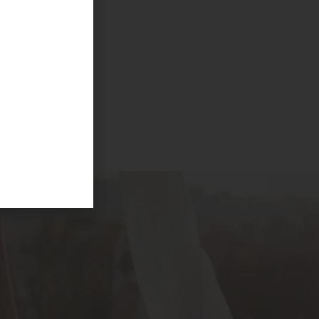
Unterstützung von KI erstellt.
ub.
erne eure
 bald wieder