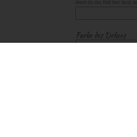
Wenn du das Feld leer lässt, wä
Farbe des Dekors
Gewünschte Früchte
Akzente
*
Möchtest du Akzente in Gold od
mir egal, entscheidet ihr
nein, bitte nicht
Gold