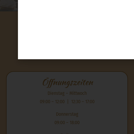
Foto: Alexandra Reichl
Ab
1. September
sind wir wieder mit voller Freude für
da und nehmen gerne eure Tortenbestellungen entge
Adresse
Wir wünschen euch einen wunderschönen Sommer 
freuen uns schon darauf, bald wieder süße Wünsche fü
zu erfüllen! 🎂
TORTENMEHR
Bischofstraße 9
4020 Linz
Öffnungszeiten
Dienstag – Mittwoch
09:00 – 12:00 | 12:30 – 17:00
Donnerstag
09:00 – 18:00