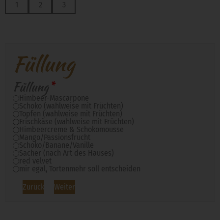
1
2
3
Füllung
Füllung
*
Himbeer-Mascarpone
Schoko (wahlweise mit Früchten)
Topfen (wahlweise mit Früchten)
Frischkäse (wahlweise mit Früchten)
Himbeercreme & Schokomousse
Mango/Passionsfrucht
Schoko/Banane/Vanille
Sacher (nach Art des Hauses)
red velvet
mir egal, Tortenmehr soll entscheiden
Zurück
Weiter