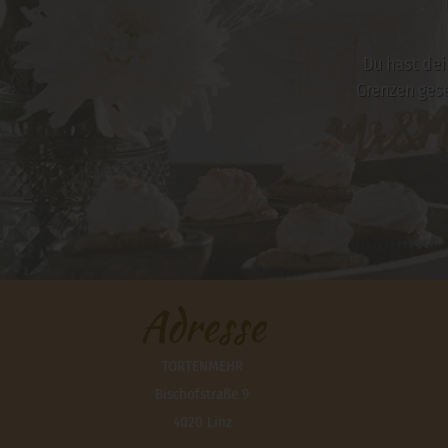
Du hast dei
Grenzen ges
Adresse
TORTENMEHR
Bischofstraße 9
4020 Linz