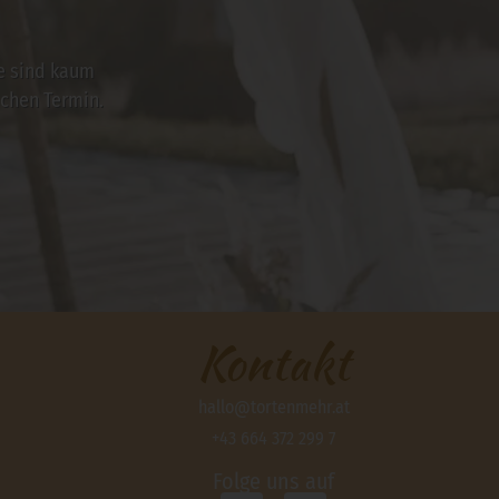
ie sind kaum
chen Termin.
Kontakt
hallo@tortenmehr.at
+43 664 372 299 7
Folge uns auf