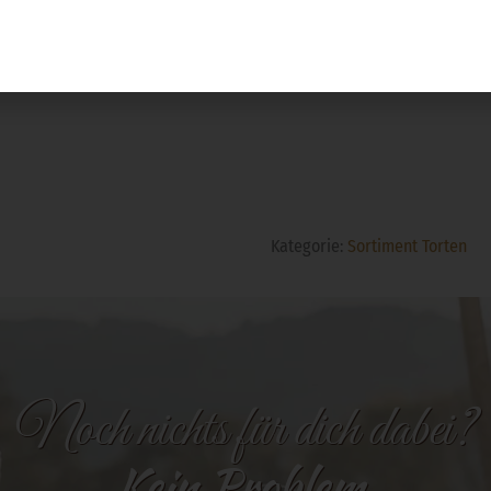
Kategorie:
Sortiment Torten
Noch nichts für dich dabei?
Kein Problem.