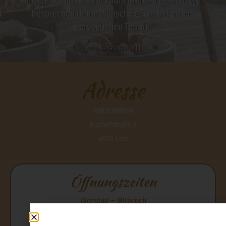
unserer Fantasie sind kaum Grenzen gesetzt. Wir
besprechen deine Wünsche gerne bei einem
persönlichen Termin.
Foto: Alexandra Reichl
Adresse
TORTENMEHR
Bischofstraße 9
4020 Linz
Öffnungszeiten
Dienstag – Mittwoch
09:00 – 12:00 | 12:30 – 17:00