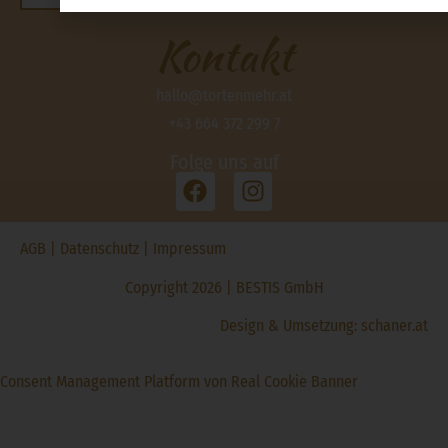
Kontakt
hallo@tortenmehr.at
+43 664 372 299 7
Folge uns auf
AGB
|
Datenschutz
|
Impressum
Copyright 2026 | BESTIS GmbH
Design & Umsetzung:
schaner.at
Consent Management Platform von Real Cookie Banner