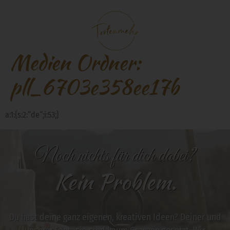
Medien Ordner:
pll_6703e358ee17b
a:1:{s:2:“de“;i:53;}
Noch nichts für dich dabei?
Kein Problem.
Du hast deine ganz eigenen, kreativen Ideen? Deiner und